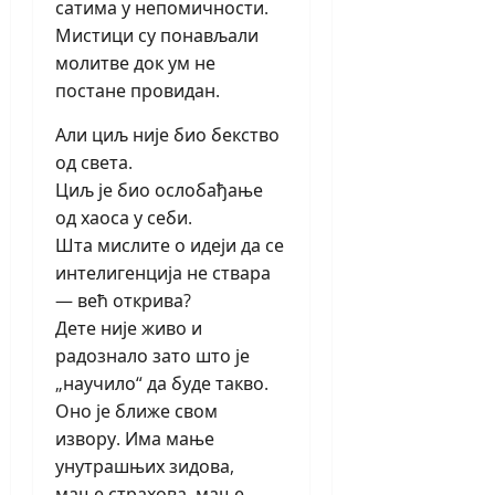
сатима у непомичности.
Мистици су понављали
молитве док ум не
постане провидан.
Али циљ није био бекство
од света.
Циљ је био ослобађање
од хаоса у себи.
Шта мислите о идеји да се
интелигенција не ствара
— већ открива?
Дете није живо и
радознало зато што је
„научило“ да буде такво.
Оно је ближе свом
извору. Има мање
унутрашњих зидова,
мање страхова, мање