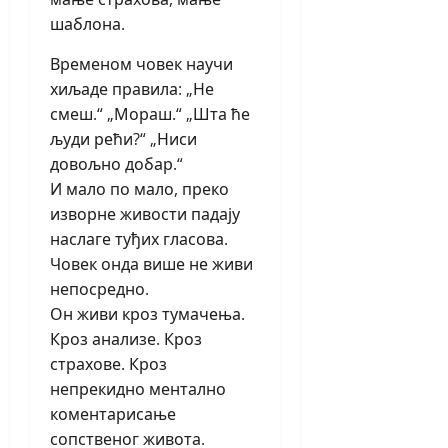
шаблона.
Временом човек научи
хиљаде правила: „Не
смеш.“ „Мораш.“ „Шта ће
људи рећи?“ „Ниси
довољно добар.“
И мало по мало, преко
изворне живости падају
наслаге туђих гласова.
Човек онда више не живи
непосредно.
Он живи кроз тумачења.
Кроз анализе. Кроз
страхове. Кроз
непрекидно ментално
коментарисање
сопственог живота.