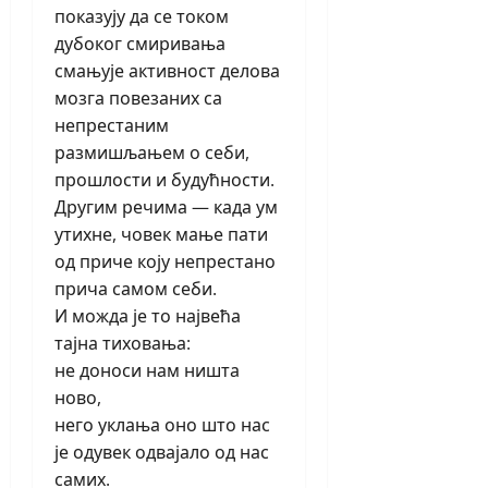
показују да се током
дубоког смиривања
смањује активност делова
мозга повезаних са
непрестаним
размишљањем о себи,
прошлости и будућности.
Другим речима — када ум
утихне, човек мање пати
од приче коју непрестано
прича самом себи.
И можда је то највећа
тајна тиховања:
не доноси нам ништа
ново,
него уклања оно што нас
је одувек одвајало од нас
самих.