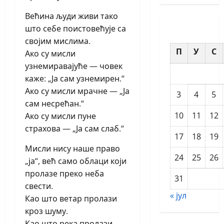
Већина људи живи тако
што себе поистовећује са
својим мислима.
П
У
С
Ако су мисли
узнемиравајуће — човек
каже: „Ја сам узнемирен.“
Ако су мисли мрачне — „Ја
3
4
5
сам несрећан.“
10
11
12
Ако су мисли пуне
страхова — „Ја сам слаб.“
17
18
19
Мисли нису наше право
24
25
26
„ја“, већ само облаци који
пролазе преко неба
31
свести.
« јул
Као што ветар пролази
кроз шуму.
Као што река пролази