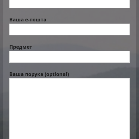
Ваша е-пошта
Предмет
Ваша порука (optional)