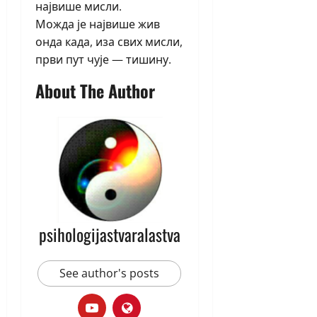
највише мисли.
Можда је највише жив
онда када, иза свих мисли,
први пут чује — тишину.
About The Author
psihologijastvaralastva
See author's posts