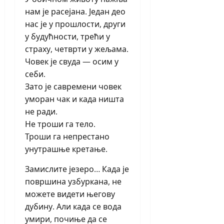
нам је расејана. Један део
нас је у прошлости, други
у будућности, трећи у
страху, четврти у жељама.
Човек је свуда — осим у
себи.
Зато је савремени човек
уморан чак и када ништа
не ради.
Не троши га тело.
Троши га непрестано
унутрашње кретање.
Замислите језеро… Када је
површина узбуркана, не
можете видети његову
дубину. Али када се вода
умири, почиње да се