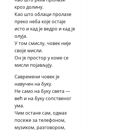
кроз долину.
Као што облаци пролазе
преко неба које остаје
исто и кад је ведро и кад је
олуја.
У том смислу, човек није
своје мисли.
Он је простор у коме се
мисли појављују.
Савремени човек је
навучен на буку.
Не само на буку света —
већ и на буку сопственог
ума.
Чим остане сам, одмах
посеже за телефоном,
музиком, разговором,