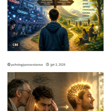
СВЕ
ПАЖЊА НАЈВЕЋЕ БОГАТСТВО
psihologijastvaralastva
јул 3, 2026