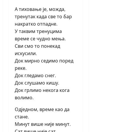
А тиховање је, можда,
тренутак када све то бар
накратко отпадне.
У таквим тренуцима
време се чудно мења.
Сви смо то понекад
искусили.
Док мирно седимо поред
реке.
Док гледамо снег.
Док слушамо кишу.
Док грлимо некога кога
волимо.
Одједном, време као да
стане.
Минут више није минут.
Сат више није сат.