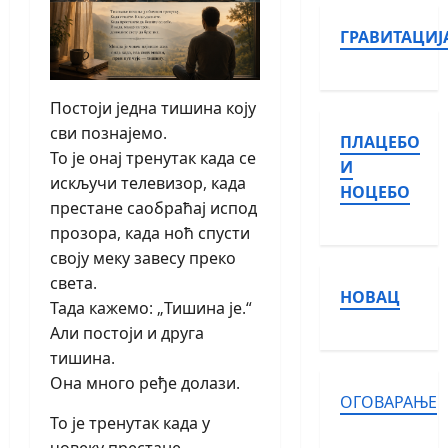
ГРАВИТАЦИЈ
Постоји једна тишина коју
сви познајемо.
ПЛАЦЕБО
То је онај тренутак када се
И
искључи телевизор, када
НОЦЕБО
престане саобраћај испод
прозора, када ноћ спусти
своју меку завесу преко
света.
НОВАЦ
Тада кажемо: „Тишина је.“
Али постоји и друга
тишина.
Она много ређе долази.
ОГОВАРАЊЕ
То је тренутак када у