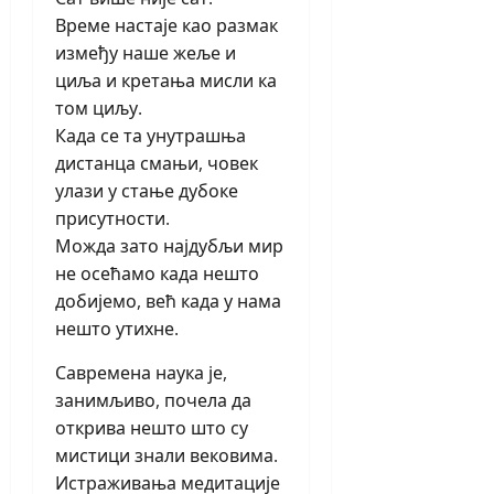
Време настаје као размак
између наше жеље и
циља и кретања мисли ка
том циљу.
Када се та унутрашња
дистанца смањи, човек
улази у стање дубоке
присутности.
Можда зато најдубљи мир
не осећамо када нешто
добијемо, већ када у нама
нешто утихне.
Савремена наука је,
занимљиво, почела да
открива нешто што су
мистици знали вековима.
Истраживања медитације