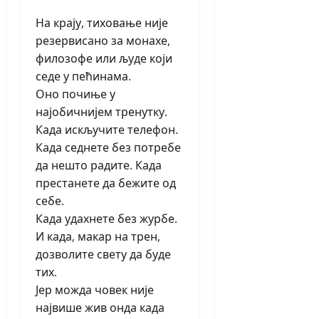
На крају, тиховање није
резервисано за монахе,
филозофе или људе који
седе у пећинама.
Оно почиње у
најобичнијем тренутку.
Када искључите телефон.
Када седнете без потребе
да нешто радите. Када
престанете да бежите од
себе.
Када удахнете без журбе.
И када, макар на трен,
дозволите свету да буде
тих.
Јер можда човек није
највише жив онда када