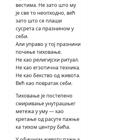
вестима. Не зато што му
је све то неопходно, већ
зато што се плаши
сусрета са празнином у
себи.
Али управо у тој празнини
почиње тиховање.
Не као религијски ритуал.
Не као егзотична техника.
Не као бекство од живота.
Већ као повратак себи.
Тиховање је постепено
смиривање унутрашњег
метежа у уму — као
кретање од расуте пажње
ка тихом центру бића.
У обичном животу пажња