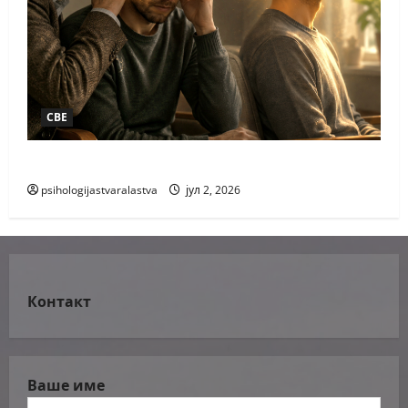
СВЕ
РАЗГОВОР РАЗВИГОР
psihologijastvaralastva
јул 2, 2026
Контакт
Ваше име