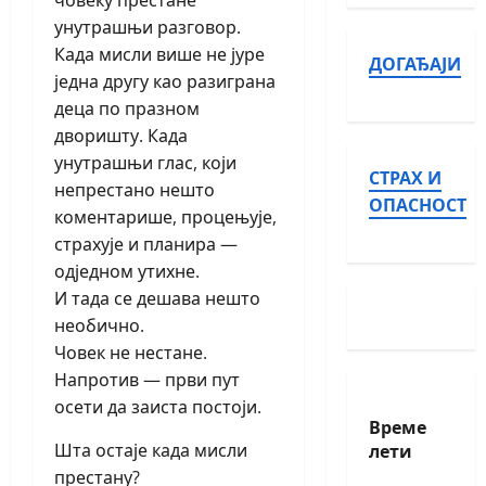
човеку престане
унутрашњи разговор.
Када мисли више не јуре
ДОГАЂАЈИ
једна другу као разиграна
деца по празном
дворишту. Када
унутрашњи глас, који
СТРАХ И
непрестано нешто
ОПАСНОСТ
коментарише, процењује,
страхује и планира —
одједном утихне.
И тада се дешава нешто
необично.
Човек не нестане.
Напротив — први пут
осети да заиста постоји.
Време
лети
Шта остаје када мисли
престану?