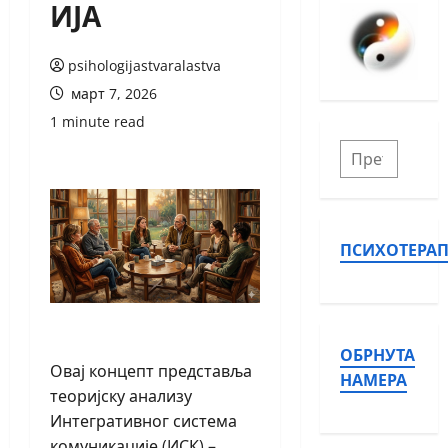
ИЈА
psihologijastvaralastva
март 7, 2026
1 minute read
ПСИХОТЕРАП
ОБРНУТА
Овај концепт представља
НАМЕРА
теоријску анализу
Интегративног система
комуникације (ИСК) –