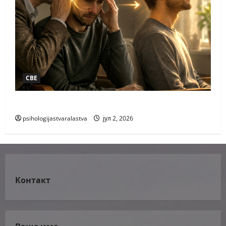
СВЕ
РАЗГОВОР РАЗВИГОР
psihologijastvaralastva
јул 2, 2026
Контакт