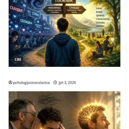
СВЕ
ПАЖЊА НАЈВЕЋЕ БОГАТСТВО
psihologijastvaralastva
јул 3, 2026