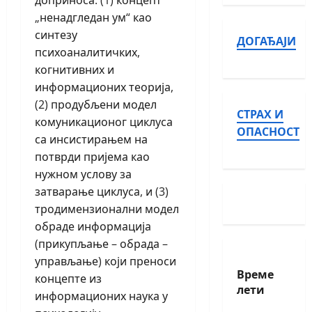
доприноса: (1) концепт
„ненадгледан ум“ као
синтезу
ДОГАЂАЈИ
психоаналитичких,
когнитивних и
информационих теорија,
(2) продубљени модел
СТРАХ И
комуникационог циклуса
ОПАСНОСТ
са инсистирањем на
потврди пријема као
нужном услову за
затварање циклуса, и (3)
тродимензионални модел
обраде информација
(прикупљање – обрада –
управљање) који преноси
Време
концепте из
лети
информационих наука у