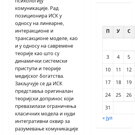
психологију
комуникације. Рад
позиционира ИСК у
односу на линеарне,
интеракционе и
П
У
С
трансакционе моделе, као
и у односу на савремене
теорије као што су
3
4
5
динамички системски
приступи и теорије
10
11
12
медијског богатства.
17
18
19
Закључује се да ИСК
представља оригиналан
24
25
26
теоријски допринос који
превазилази ограничења
31
класичних модела и нуди
« јул
интегративни оквир за
разумевање комуникације