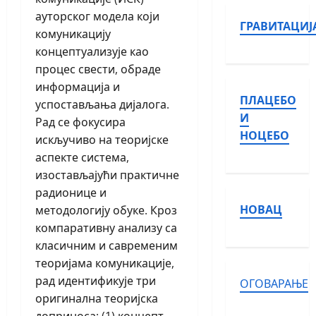
ауторског модела који
ГРАВИТАЦИЈ
комуникацију
концептуализује као
процес свести, обраде
информација и
ПЛАЦЕБО
успостављања дијалога.
И
Рад се фокусира
НОЦЕБО
искључиво на теоријске
аспекте система,
изостављајући практичне
радионице и
НОВАЦ
методологију обуке. Кроз
компаративну анализу са
класичним и савременим
теоријама комуникације,
рад идентификује три
ОГОВАРАЊЕ
оригинална теоријска