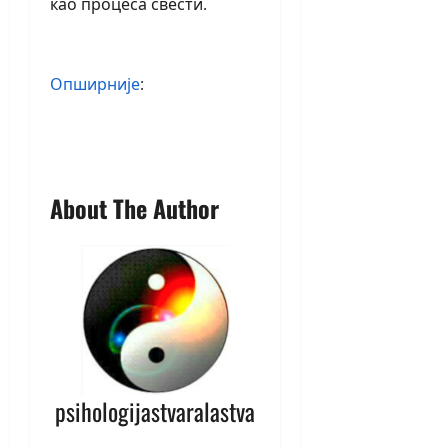
као процеса свести.
Опширније
:
About The Author
psihologijastvaralastva