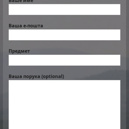
Ваше име
Ваша е-пошта
Предмет
Ваша порука (optional)