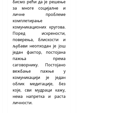
бисмо рећи да је решење
за многе социјалне и
личне проблеме
комплетирање
комуникационих кругова.
Поред искрености,
поверења, блискости и
љубави неопходан је још
један фактор, постојана
пажња према
саговорнику. Постојано
вежбање пажње у
комуникацији је један
облик медитације, без
које, сви мудраци кажу,
нема напретка и раста
личности.