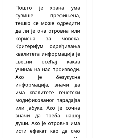
Пошто је храна ума
сувише префињена,
тешко се може одредити
да ли је она отровна или
корисна за човека.
Критеријум одређивања
квалитета информација је
свесни осећај какав
учинак на нас производи.
Ако је безукусна
информација, значи да
има квалитете генетски
модификованог парадајза
или јабуке. Ако је сочна
значи да треба нашој
души. Ако је отровна има
исти ефекат као да смо