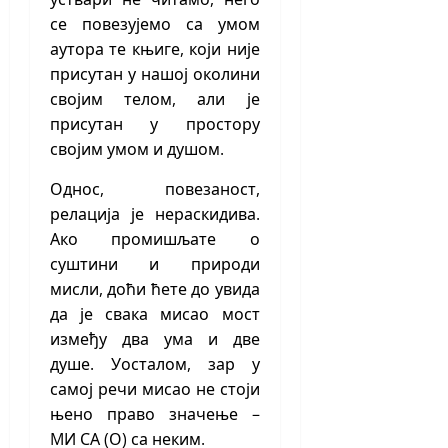
се повезујемо са умом
аутора те књиге, који није
присутан у нашој околини
својим телом, али је
присутан у простору
својим умом и душом.
Однос, повезаност,
релација је нераскидива.
Ако промишљате о
суштини и природи
мисли, доћи ћете до увида
да је свака мисао мост
између два ума и две
душе. Уосталом, зар у
самој речи мисао не стоји
њено право значење –
MИ СА (О) са неким.