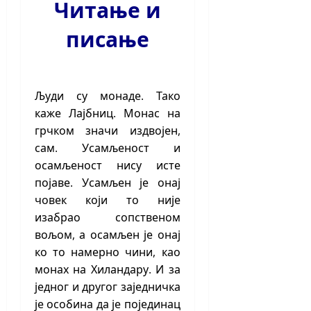
Читање и
писање
Људи су монаде. Тако
каже Лајбниц. Монас на
грчком значи издвојен,
сам. Усамљеност и
осамљеност нису исте
појаве. Усамљен је онај
човек који то није
изабрао сопственом
вољом, а осамљен је онај
ко то намерно чини, као
монах на Хиландару. И за
једног и другог заједничка
је особина да је појединац