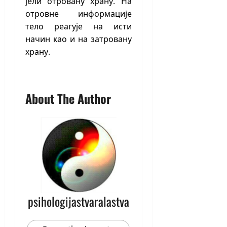
јели отровану храну. На
отровне информације
тело реагује на исти
начин као и на затровану
храну.
About The Author
psihologijastvaralastva