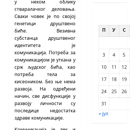
у неком облику
стваралачког деловања.
Сваки човек је по својој
генетици друштвено
П
У
С
биће. Везивна
субстанца
друштвеног
идентитета је
комуникација. Потреба за
3
4
5
комуникацијом је уткана у
10
11
12
срж људског бића, као
потреба тела за
17
18
19
кисеоником. Без ње нема
развоја. На одређени
24
25
26
начин, све дисфункције у
развоју личности су
31
последице недостатка
« јул
здраве комуникације.
Комуникација је лек и