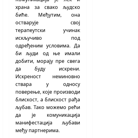
храна за свако људско
биће. Међутим, она
остварује свој
терапеутски учинак
искључиво под
одређеним условима. Да
би људи од ње имали
добити, морају пре свега
да буду искрени.
Искреност неминовно
ствара у односу
поверење, које производи
блискост, а блискост рађа
љубав. Тако можемо рећи
да је комуникација
манифестација љубави
међу партнерима.