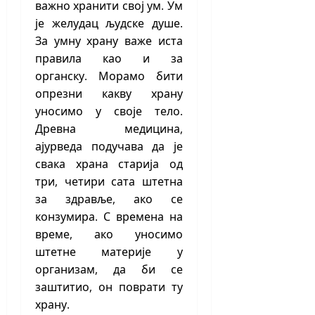
важно хранити свој ум. Ум
је желудац људске душе.
За умну храну важе иста
правила као и за
органску. Морамо бити
опрезни какву храну
уносимо у своје тело.
Древна медицина,
ајурведа подучава да је
свака храна старија од
три, четири сата штетна
за здравље, ако се
конзумира. С времена на
време, ако уносимо
штетне материје у
организам, да би се
заштитио, он поврати ту
храну.