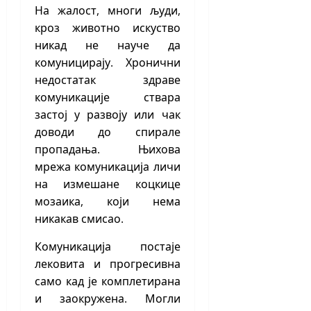
На жалост, многи људи,
кроз животно искуство
никад не науче да
комуницирају. Хронични
недостатак здраве
комуникације ствара
застој у развоју или чак
доводи до спирале
пропадања. Њихова
мрежа комуникација личи
на измешане коцкице
мозаика, који нема
никакав смисао.
Комуникација постаје
лековита и прогресивна
само кад је комплетирана
и заокружена. Могли