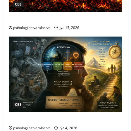
СВЕ
КАКО НАСТАЈЕ НОВО
psihologijastvaralastva
јул 15, 2026
СВЕ
ЗАШТО ВОЛИМО
psihologijastvaralastva
јул 4, 2026