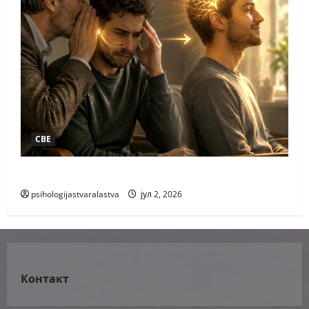
СВЕ
РАЗГОВОР РАЗВИГОР
psihologijastvaralastva
јул 2, 2026
Контакт