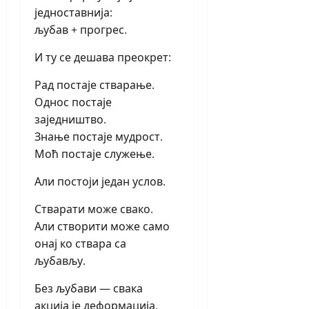
једноставнија:
љубав + прогрес.
И ту се дешава преокрет:
Рад постаје стварање.
Однос постаје
заједништво.
Знање постаје мудрост.
Моћ постаје служење.
Али постоји један услов.
Стварати може свако.
Али створити може само
онај ко ствара са
љубављу.
Без љубави — свака
акција је деформација.