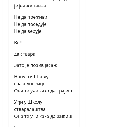
је једноставна:
Не да преживи.
Не да поседује.
Не да верује.
Већ —
да ствара.
Зато је позив јасан:
Напусти Школу
свакодневице.
Она те учи како да трајеш.
Уђи у Школу
стваралаштва.
Она те учи како да живиш.