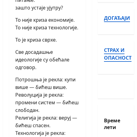
питање:
зашто устаје ујутру?
ДОГАЂАЈИ
То није криза економије.
То није криза технологије.
То је криза сврхе.
СТРАХ И
Све досадашње
ОПАСНОСТ
идеологије су обећале
одговор.
Потрошња је рекла: купи
више — бићеш више.
Револуција је рекла:
промени систем — бићеш
слободан.
Религија је рекла: веруј —
Време
бићеш спасен.
лети
Технологија је рекла: