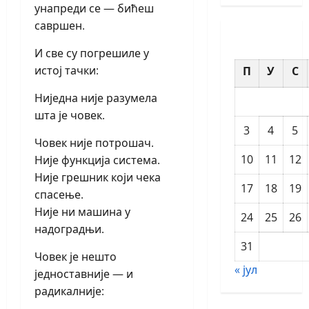
унапреди се — бићеш
савршен.
И све су погрешиле у
истој тачки:
П
У
С
Ниједна није разумела
шта је човек.
3
4
5
Човек није потрошач.
10
11
12
Није функција система.
Није грешник који чека
17
18
19
спасење.
Није ни машина у
24
25
26
надоградњи.
31
Човек је нешто
« јул
једноставније — и
радикалније: