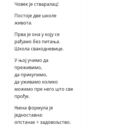
Човек је стваралац!
Постоје две школе
живота.
Прва је она у коју се
рађамо без питања.
Школа свакодневице.
У њој учимо да
преживимо,
да прикупимо,
да уживамо колико
можемо пре него што све
прође.
Њена формула је
једноставна:
опстанак + задовољство.