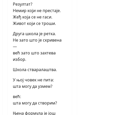
Резултат?
Немир који не престаје.
Жеђ која се не гаси.
Живот који се троши.
Друга школа је ретка.
Не зато што је скривена
—
већ зато што захтева
избор.
Школа стваралаштва.
У њој човек не пита:
шта могу да узмем?
већ:
шта могу да створим?
Њена формула је још