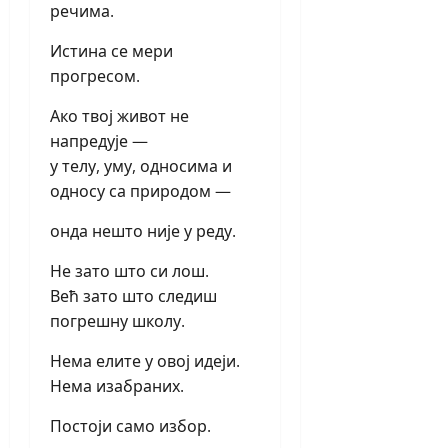
речима.
Истина се мери
прогресом.
Ако твој живот не
напредује —
у телу, уму, односима и
односу са природом —
онда нешто није у реду.
Не зато што си лош.
Већ зато што следиш
погрешну школу.
Нема елите у овој идеји.
Нема изабраних.
Постоји само избор.