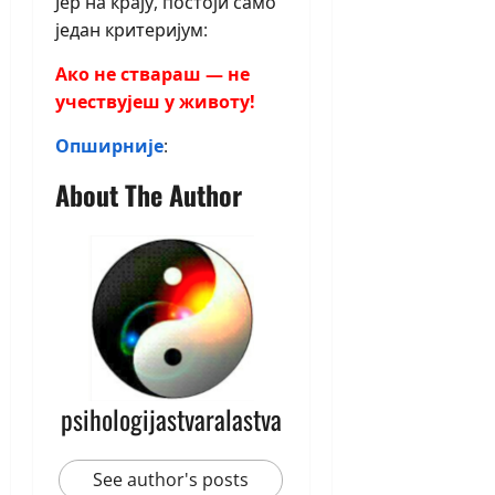
Јер на крају, постоји само
један критеријум:
Ако не ствараш — не
учествујеш у животу!
Опширније
:
About The Author
psihologijastvaralastva
See author's posts