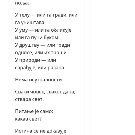
поља:
У телу — или га гради, или
га уништава.
У уму — или га обликује,
или га пуни буком.
У друштву — или гради
односе, или их троши.
У природи — или
сарађује, или разара.
Нема неутралности.
Сваки човек, сваког дана,
ствара свет.
Питање је само:
какав свет?
Истина се не доказује