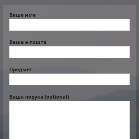
Ваше име
Ваша е-пошта
Предмет
Ваша порука (optional)