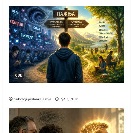
СВЕ
ПАЖЊА НАЈВЕЋЕ БОГАТСТВО
psihologijastvaralastva
јул 3, 2026