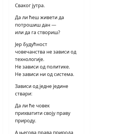
Сваког јутра.
Да ли ћеш живети да
потрошиш дан —
или да га створиш?
Јер будућност
човечанства не зависи од
технологије.
Не зависи од политике.
Не зависи ни од система.
Зависи од једне једине
ствари:
Да ли ће човек
прихватити своју праву
природу.
А његова права природа