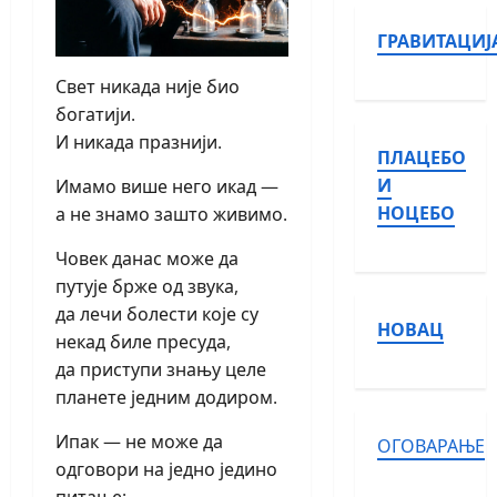
ГРАВИТАЦИЈ
Свет никада није био
богатији.
И никада празнији.
ПЛАЦЕБО
И
Имамо више него икад —
НОЦЕБО
а не знамо зашто живимо.
Човек данас може да
путује брже од звука,
да лечи болести које су
НОВАЦ
некад биле пресуда,
да приступи знању целе
планете једним додиром.
Ипак — не може да
ОГОВАРАЊЕ
одговори на једно једино