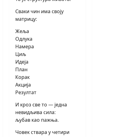
Сваки чин има своју
матрицу:
Жеља
Одлука
Намера
Циљ
Идеја
План
Корак
Акција
Резултат
И кроз све то — једна
невидљива сила:
љубав као пажња.
Човек ствара у четири