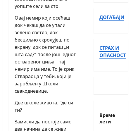
уопште сели за сто.
ДОГАЂАЈИ
Овај немир који осећаш
док чекаш да се упали
зелено светло, док
бесциљно скролујеш по
екрану, док се питаш „и
СТРАХ И
шта сад?“ после још једног
ОПАСНОСТ
оствареног циља – тај
немир има име. То је крик
Ствараоца у теби, који је
заробљен у Школи
свакодневице.
Две школе живота: Где си
ти?
Време
лети
Замисли да постоје само
два начина да се живи.