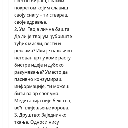
свесно бираш, сваким
покретом којим славиш
своју снагу – ти ствараш
своје здравље.
2. Ум: Твоја лична башта.
Да ли је твој ум ђубриште
туђих мисли, вести и
реклама? Или је пажљиво
негован врт у коме расту
бистре идеје и дубоко
разумевање? Уместо да
пасивно конзумираш
информације, ти можеш
бити вајар свог ума.
Медитација није бекство,
већ плијевљење корова.
3. Друштво: Заједничко
ткање. Односи нису