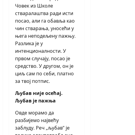
Човек из Школе
стваралаштва ради исти
посао, али га обавља као
чин стварања, уносећи у
њега неподељену пажњу.
Разлика је у
интенционалности. У
првом случају, посао је
средство. У другом, он је
циљ сам по себи, платно
за твој потпис.
Љубав није осећај.
Љубав је пажња
Овде морамо да
разбијемо највећу
заблуду. Реч „љубав“ је