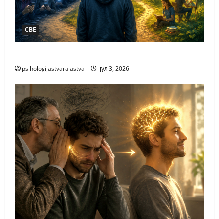
СВЕ
ПАЖЊА НАЈВЕЋЕ БОГАТСТВО
psihologijastvaralastva
јул 3, 2026