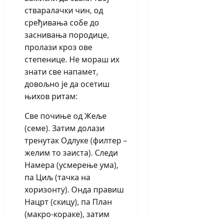
стваралачки чин, од
сређивања собе до
заснивања породице,
пролази кроз ове
степенице. Не мораш их
знати све напамет,
довољно је да осетиш
њихов ритам:
Све почиње од Жеље
(семе). Затим долази
тренутак Одлуке (филтер –
желим то заиста). Следи
Намера (усмерење ума),
па Циљ (тачка на
хоризонту). Онда правиш
Нацрт (скицу), па План
(макро-кораке), затим