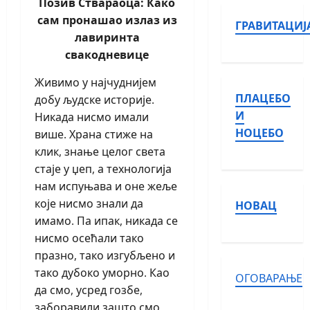
Позив Ствараоца: Како
сам пронашао излаз из
ГРАВИТАЦИЈ
лавиринта
свакодневице
Живимо у најчуднијем
ПЛАЦЕБО
добу људске историје.
И
Никада нисмо имали
НОЦЕБО
више. Храна стиже на
клик, знање целог света
стаје у џеп, а технологија
нам испуњава и оне жеље
које нисмо знали да
НОВАЦ
имамо. Па ипак, никада се
нисмо осећали тако
празно, тако изгубљено и
тако дубоко уморно. Као
ОГОВАРАЊЕ
да смо, усред гозбе,
заборавили зашто смо