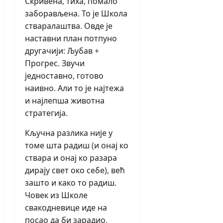
Скривена, тиха, помало
заборављена. То је Школа
стваралаштва. Овде је
наставни план потпуно
другачији: Љубав +
Прогрес. Звучи
једноставно, готово
наивно. Али то је најтежа
и најлепша животна
стратегија.
Кључна разлика није у
томе шта радиш (и онај ко
ствара и онај ко разара
дирају свет око себе), већ
зашто и како то радиш.
Човек из Школе
свакодневице иде на
посао да би зарадио.