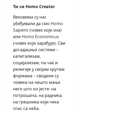
Ти си Homo Creator
Вековима су нас
убеђивали да смо Homo
Sapiens (човек који зна)
или Homo Economicus
(човек који зарађује). Сви
досадашњи системи –
капитализам,
социјализам, па чак и
религије у својим крутим
формама – сводили су
човека на нешто мање
него што он јесте: на
потрошача, на радника,
на грешника који чека
спас са неба.