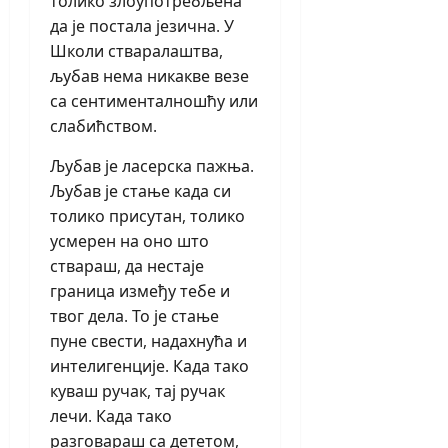
толико злоупотребљена
да је постала језична. У
Школи стваралаштва,
љубав нема никакве везе
са сентименталношћу или
слабићством.
Љубав је ласерска пажња.
Љубав је стање када си
толико присутан, толико
усмерен на оно што
ствараш, да нестаје
граница између тебе и
твог дела. То је стање
пуне свести, надахнућа и
интелигенције. Када тако
куваш ручак, тај ручак
лечи. Када тако
разговараш са дететом,