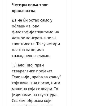
Четири поља твог
краљевства
Да не би остао само у
облацима, ову
филозофију спуштамо на
четири конкретна поља
твог живота. То су четири
платна на којима
свакодневно сликаш.
1. Тело: Твој први
стваралачки пројекат.
Тело није „врећа за храну“
коју вучеш на посао, нити
машина која се квари. То
је динамична скулптура.
Сваким оброком који