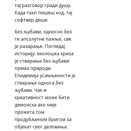
тај разговор гради душу.
Када тако пишеш код, тај
софтвер дише.
Без љубави, односно без
те апсолутне пажње, све
је разарање. Погледај
историју: еколошка криза
је стварање без љубави
према природи.
Епидемија усамљености је
стварање односа без
љубави. Чак и
креативност може бити
демонска ако није
прожета том
продубљеном бригом за
објекат свог деловања.