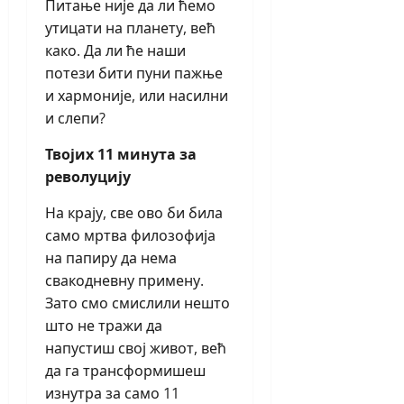
Питање није да ли ћемо
утицати на планету, већ
како. Да ли ће наши
потези бити пуни пажње
и хармоније, или насилни
и слепи?
Твојих 11 минута за
револуцију
На крају, све ово би била
само мртва филозофија
на папиру да нема
свакодневну примену.
Зато смо смислили нешто
што не тражи да
напустиш свој живот, већ
да га трансформишеш
изнутра за само 11