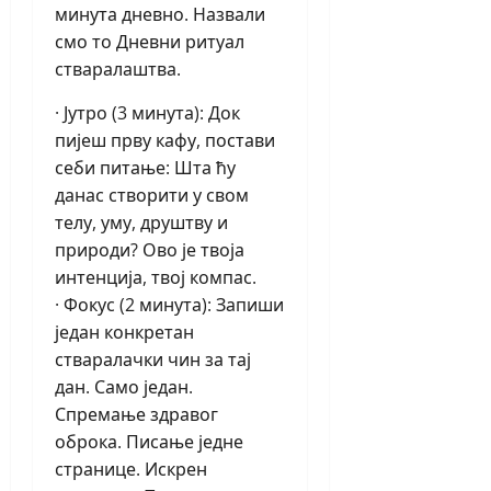
минута дневно. Назвали
смо то Дневни ритуал
стваралаштва.
· Јутро (3 минута): Док
пијеш прву кафу, постави
себи питање: Шта ћу
данас створити у свом
телу, уму, друштву и
природи? Ово је твоја
интенција, твој компас.
· Фокус (2 минута): Запиши
један конкретан
стваралачки чин за тај
дан. Само један.
Спремање здравог
оброка. Писање једне
странице. Искрен