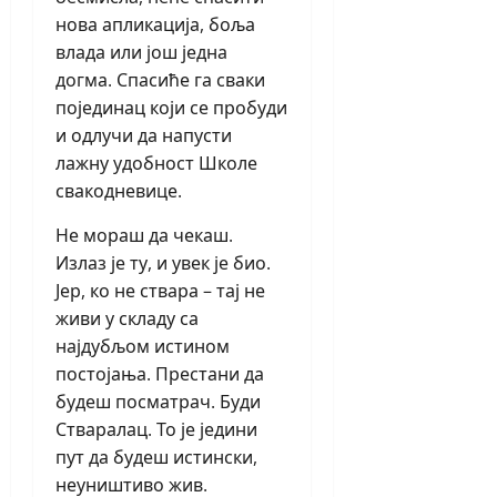
нова апликација, боља
влада или још једна
догма. Спасиће га сваки
појединац који се пробуди
и одлучи да напусти
лажну удобност Школе
свакодневице.
Не мораш да чекаш.
Излаз је ту, и увек је био.
Јер, ко не ствара – тај не
живи у складу са
најдубљом истином
постојања. Престани да
будеш посматрач. Буди
Стваралац. То је једини
пут да будеш истински,
неуништиво жив.