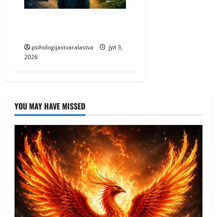
ПАЖЊА НАЈВЕЋЕ
БОГАТСТВО
psihologijastvaralastva
јул 3,
2026
YOU MAY HAVE MISSED