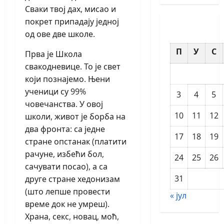
Сваки твој дах, мисао и
покрет припадају једној
од ове две школе.
П
У
С
Прва је Школа
свакодневице. То је свет
који познајемо. Њени
ученици су 99%
3
4
5
човечанства. У овој
10
11
12
школи, живот је борба на
два фронта: са једне
17
18
19
стране опстанак (платити
рачуне, избећи бол,
24
25
26
сачувати посао), а са
31
друге стране хедонизам
(што лепше провести
« јул
време док не умреш).
Храна, секс, новац, моћ,