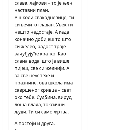
слава, лајкови – то је њен
наставни план.
У школи свакодневице, ти
си вечито гладан. Увек ти
нешто недостаје. А када
коначно добијеш то што
си желео, радост траје
зачуђујуће кратко. Као
слана вода: што је више
пијеш, све си жеднији. А
за све неуспехе и
празнине, ова школа има
савршеног кривца – свет
око тебе. Судбина, вирус,
лоша влада, токсични
људи. Ти си само жртва.
А постоји и друга.