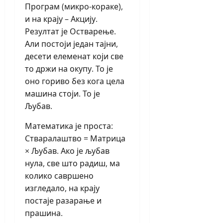
Програм (микро-кораке),
и на крају – Акцију.
Резултат је Остварење.
Али постоји један тајни,
десети елеменат који све
то држи на окупу. То је
оно гориво без кога цела
машина стоји. То је
Љубав.
Математика је проста:
Стваралаштво = Матрица
× Љубав. Ако је љубав
нула, све што радиш, ма
колико савршено
изгледало, на крају
постаје разарање и
прашина.