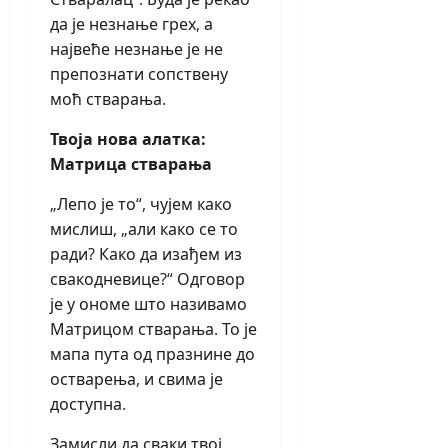
да је незнање грех, а
највеће незнање је не
препознати сопствену
моћ стварања.
Твоја нова алатка:
Матрица стварања
„Лепо је то“, чујем како
мислиш, „али како се то
ради? Како да изађем из
свакодневице?“ Одговор
је у ономе што називамо
Матрицом стварања. То је
мапа пута од празнине до
остварења, и свима је
доступна.
Замисли да сваки твој