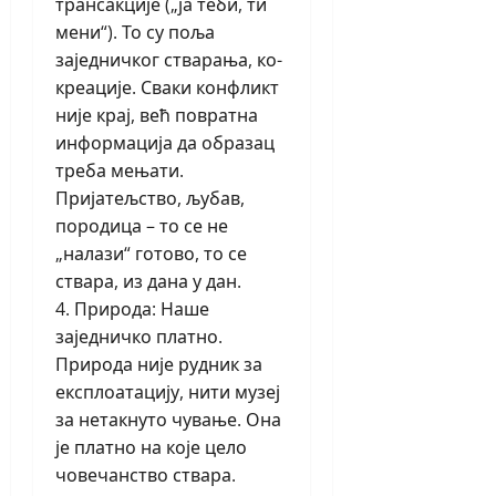
трансакције („ја теби, ти
мени“). То су поља
заједничког стварања, ко-
креације. Сваки конфликт
није крај, већ повратна
информација да образац
треба мењати.
Пријатељство, љубав,
породица – то се не
„налази“ готово, то се
ствара, из дана у дан.
4. Природа: Наше
заједничко платно.
Природа није рудник за
експлоатацију, нити музеј
за нетакнуто чување. Она
је платно на које цело
човечанство ствара.