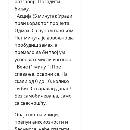
разговор. Посадити
биљку.
· Акција (5 минута): Уради
први корак тог пројекта.
Одмах. Са пуном пажњом.
Пет минута је довољно да
пробудиш замах, а
премало да би твој ум
успео да смисли изговор.
· Вече (1 минут): Пре
спавања, осврни се. На
скали од 0 до 10, колико
си био Стваралац данас?
Без самобичевања, само
са свесношћу.
Овај свет на ивици,
препун анксиозности и
бесмисла, неће спасити