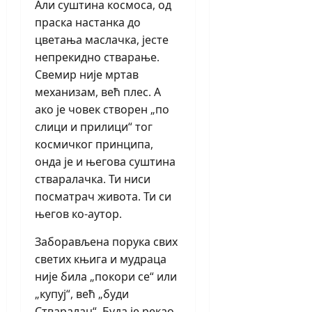
Али суштина космоса, од
праска настанка до
цветања маслачка, јесте
непрекидно стварање.
Свемир није мртав
механизам, већ плес. А
ако је човек створен „по
слици и прилици“ тог
космичког принципа,
онда је и његова суштина
стваралачка. Ти ниси
посматрач живота. Ти си
његов ко-аутор.
Заборављена порука свих
светих књига и мудраца
није била „покори се“ или
„купуј“, већ „буди
Стваралац“. Буда је рекао