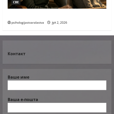
СВЕ
РАЗГОВОР РАЗВИГОР
psihologijastvaralastva
јул 2, 2026
Контакт
Ваше име
Ваша е-пошта