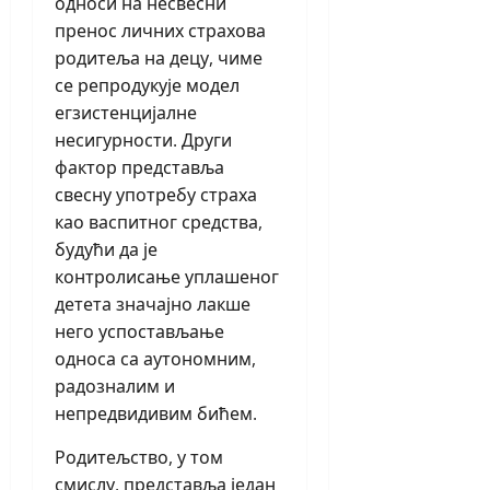
односи на несвесни
пренос личних страхова
родитеља на децу, чиме
се репродукује модел
егзистенцијалне
несигурности. Други
фактор представља
свесну употребу страха
као васпитног средства,
будући да је
контролисање уплашеног
детета значајно лакше
него успостављање
односа са аутономним,
радозналим и
непредвидивим бићем.
Родитељство, у том
смислу, представља један