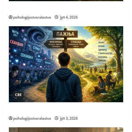
ЗАШТО ВОЛИМО
psihologijastvaralastva
јул 4, 2026
СВЕ
ПАЖЊА НАЈВЕЋЕ БОГАТСТВО
psihologijastvaralastva
јул 3, 2026