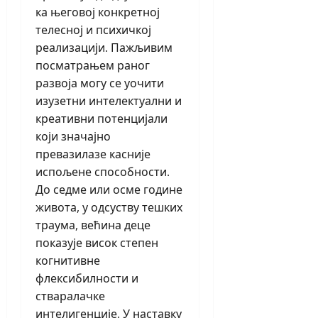
ка његовој конкретној
телесној и психичкој
реализацији. Пажљивим
посматрањем раног
развоја могу се уочити
изузетни интелектуални и
креативни потенцијали
који значајно
превазилазе касније
испољене способности.
До седме или осме године
живота, у одсуству тешких
траума, већина деце
показује висок степен
когнитивне
флексибилности и
стваралачке
интелигенције. У наставку