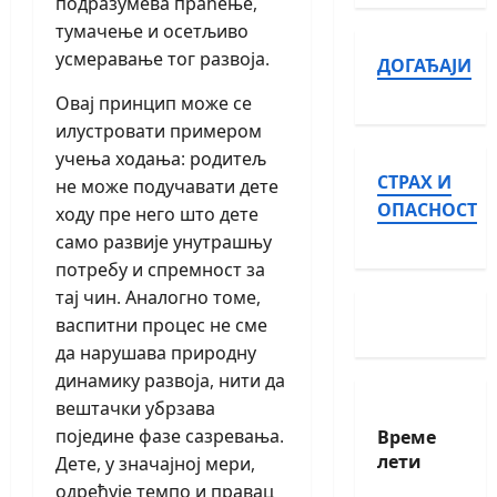
подразумева праћење,
тумачење и осетљиво
усмеравање тог развоја.
ДОГАЂАЈИ
Овај принцип може се
илустровати примером
учења ходања: родитељ
СТРАХ И
не може подучавати дете
ОПАСНОСТ
ходу пре него што дете
само развије унутрашњу
потребу и спремност за
тај чин. Аналогно томе,
васпитни процес не сме
да нарушава природну
динамику развоја, нити да
вештачки убрзава
Време
поједине фазе сазревања.
лети
Дете, у значајној мери,
одређује темпо и правац