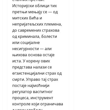
Историјски облици тих
претњи мењају се — од
митских бића и
непријатељских племена,
до савремених страхова
од криминала, болести
или социјалне
несигурности — али
њихова основа остаје
иста. У корену ових
представа налази се
егзистенцијални страх од
смрти. Управо тај страх
постаје најмоћнији
регулатор васпитног
процеса, инструмент
контроле који ограничава
људску слободу.