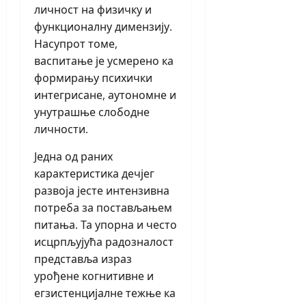
личност на физичку и
функционалну димензију.
Насупрот томе,
васпитање је усмерено ка
формирању психички
интегрисане, аутономне и
унутрашње слободне
личности.
Једна од раних
карактеристика дечјег
развоја јесте интензивна
потреба за постављањем
питања. Та упорна и често
исцрпљујућа радозналост
представља израз
урођене когнитивне и
егзистенцијалне тежње ка