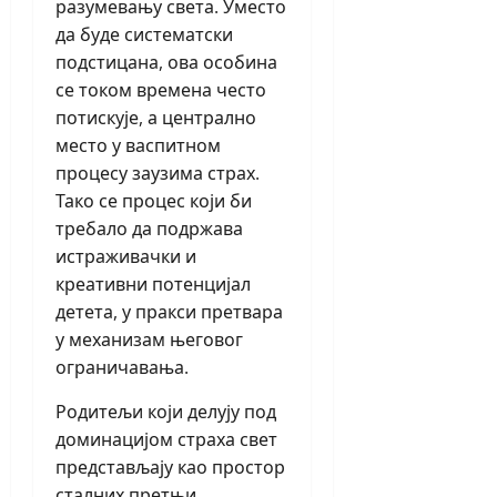
разумевању света. Уместо
да буде систематски
подстицана, ова особина
се током времена често
потискује, а централно
место у васпитном
процесу заузима страх.
Тако се процес који би
требало да подржава
истраживачки и
креативни потенцијал
детета, у пракси претвара
у механизам његовог
ограничавања.
Родитељи који делују под
доминацијом страха свет
представљају као простор
сталних претњи.