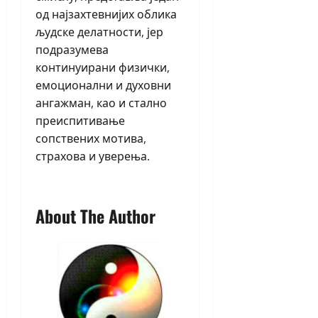
од најзахтевнијих облика
људске делатности, јер
подразумева
континуирани физички,
емоционални и духовни
ангажман, као и стално
преиспитивање
сопствених мотива,
страхова и уверења.
About The Author