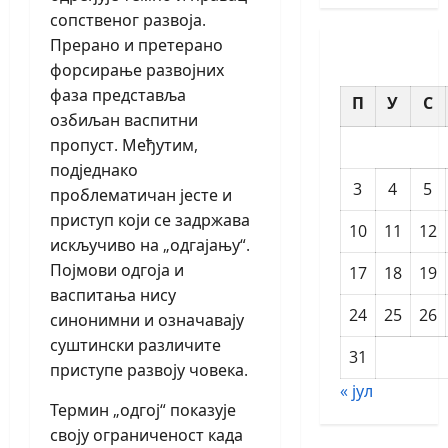
сопственог развоја.
Прерано и претерано
форсирање развојних
фаза представља
П
У
С
озбиљан васпитни
пропуст. Међутим,
подједнако
3
4
5
проблематичан јесте и
приступ који се задржава
10
11
12
искључиво на „одгајању“.
Појмови одгоја и
17
18
19
васпитања нису
24
25
26
синонимни и означавају
суштински различите
31
приступе развоју човека.
« јул
Термин „одгој“ показује
своју ограниченост када