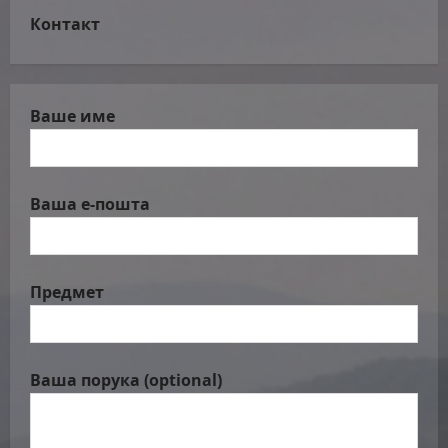
Контакт
Ваше име
Ваша е-пошта
Предмет
Ваша порука (optional)