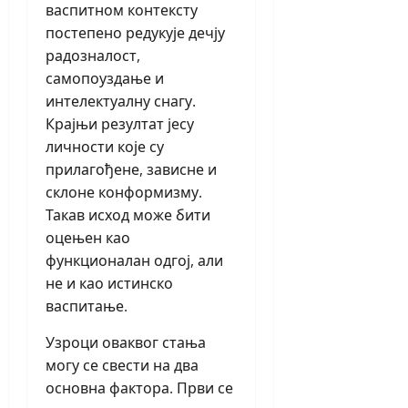
васпитном контексту
постепено редукује дечју
радозналост,
самопоуздање и
интелектуалну снагу.
Крајњи резултат јесу
личности које су
прилагођене, зависне и
склоне конформизму.
Такав исход може бити
оцењен као
функционалан одгој, али
не и као истинско
васпитање.
Узроци оваквог стања
могу се свести на два
основна фактора. Први се