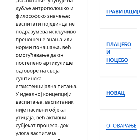
„васпитање“ упућује на
дубље антрополошко и
ГРАВИТАЦИЈ
философско значење:
васпитати појединца не
подразумева искључиво
преношење знања или
ПЛАЦЕБО
норми понашања, већ
И
омогућавање да он
НОЦЕБО
постепено артикулише
одговоре на своја
суштинска
егзистенцијална питања.
НОВАЦ
У идеалној концепцији
васпитања, васпитаник
није пасивни објекат
утицаја, већ активни
субјекат процеса, док
ОГОВАРАЊЕ
улога васпитача