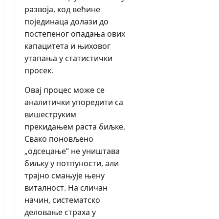
развоја, код већине
појединаца долази до
постепеног опадања ових
капацитета и њиховог
утапања у статистички
просек.
Овај процес може се
аналитички упоредити са
вишеструким
прекидањем раста биљке.
Свако поновљено
„одсецање“ не уништава
биљку у потпуности, али
трајно смањује њену
виталност. На сличан
начин, систематско
деловање страха у