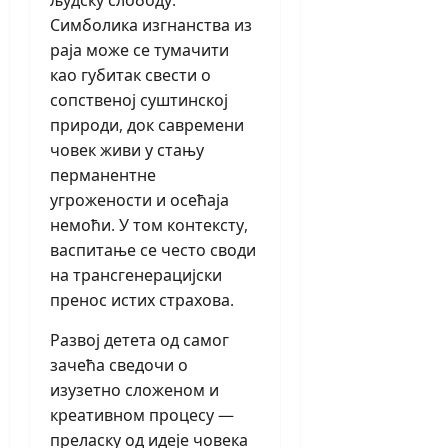
Симболика изгнанства из
раја може се тумачити
као губитак свести о
сопственој суштинској
природи, док савремени
човек живи у стању
перманентне
угрожености и осећаја
немоћи. У том контексту,
васпитање се често своди
на трансгенерацијски
пренос истих страхова.
Развој детета од самог
зачећа сведочи о
изузетно сложеном и
креативном процесу —
преласку од идеје човека