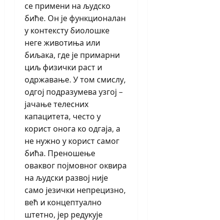
се примени на људско
биће. Он је функционалан
у контексту биолошке
неге животиња или
биљака, где је примарни
циљ физички раст и
одржавање. У том смислу,
одгој подразумева узгој –
јачање телесних
капацитета, често у
корист онога ко одгаја, а
не нужно у корист самог
бића. Преношење
оваквог појмовног оквира
на људски развој није
само језички непрецизно,
већ и концептуално
штетно, јер редукује